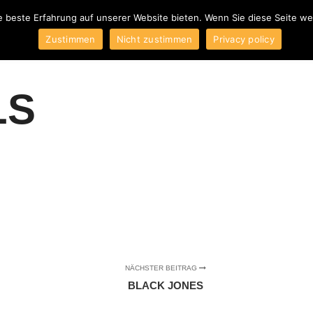
e beste Erfahrung auf unserer Website bieten. Wenn Sie diese Seite w
ber uns
Blog
Produkte
Kontakt
AGB
Impressum
W
Zustimmen
Nicht zustimmen
Privacy policy
LS
NÄCHSTER BEITRAG
BLACK JONES