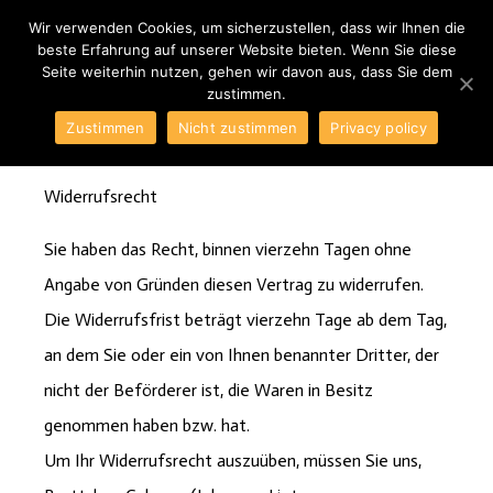
Wir verwenden Cookies, um sicherzustellen, dass wir Ihnen die
beste Erfahrung auf unserer Website bieten. Wenn Sie diese
Seite weiterhin nutzen, gehen wir davon aus, dass Sie dem
zustimmen.
Zustimmen
Nicht zustimmen
Privacy policy
BRETTCHEN COLOGNE
WIDERRUFSBELEHRUNG
Widerrufsrecht
Sie haben das Recht, binnen vierzehn Tagen ohne
Angabe von Gründen diesen Vertrag zu widerrufen.
Die Widerrufsfrist beträgt vierzehn Tage ab dem Tag,
an dem Sie oder ein von Ihnen benannter Dritter, der
nicht der Beförderer ist, die Waren in Besitz
genommen haben bzw. hat.
Um Ihr Widerrufsrecht auszuüben, müssen Sie uns,