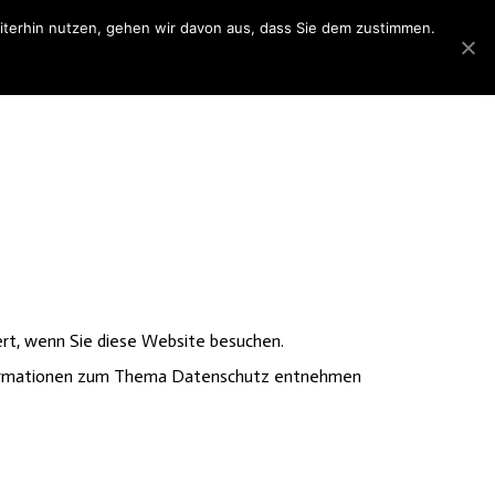
eiterhin nutzen, gehen wir davon aus, dass Sie dem zustimmen.
iderrufsbelehrung
Datenschutzerklärung
rt, wenn Sie diese Website besuchen.
 Informationen zum Thema Datenschutz entnehmen