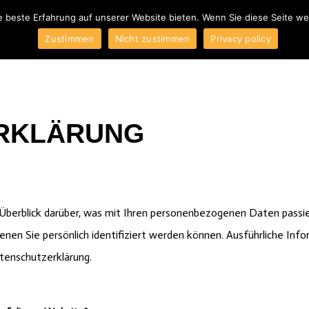
e beste Erfahrung auf unserer Website bieten. Wenn Sie diese Seite w
ber uns
Blog
Produkte
Kontakt
AGB
Impressum
W
Zustimmen
Nicht zustimmen
Privacy policy
RKLÄRUNG
Überblick darüber, was mit Ihren personenbezogenen Daten passie
enen Sie persönlich identifiziert werden können. Ausführliche
tenschutzerklärung.