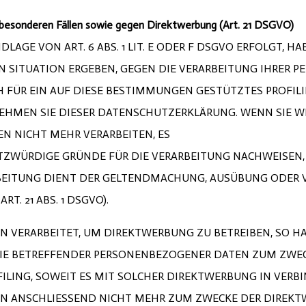
besonderen Fällen sowie gegen Direktwerbung (Art. 21 DSGVO)
GE VON ART. 6 ABS. 1 LIT. E ODER F DSGVO ERFOLGT, HAB
EN SITUATION ERGEBEN, GEGEN DIE VERARBEITUNG IHRER
H FÜR EIN AUF DIESE BESTIMMUNGEN GESTÜTZTES PROFILI
EHMEN SIE DIESER DATENSCHUTZERKLÄRUNG. WENN SIE W
 NICHT MEHR VERARBEITEN, ES
ZWÜRDIGE GRÜNDE FÜR DIE VERARBEITUNG NACHWEISEN, D
RBEITUNG DIENT DER GELTENDMACHUNG, AUSÜBUNG ODER 
. 21 ABS. 1 DSGVO).
VERARBEITET, UM DIREKTWERBUNG ZU BETREIBEN, SO HAB
SIE BETREFFENDER PERSONENBEZOGENER DATEN ZUM ZWE
OFILING, SOWEIT ES MIT SOLCHER DIREKTWERBUNG IN VER
N ANSCHLIESSEND NICHT MEHR ZUM ZWECKE DER DIREK