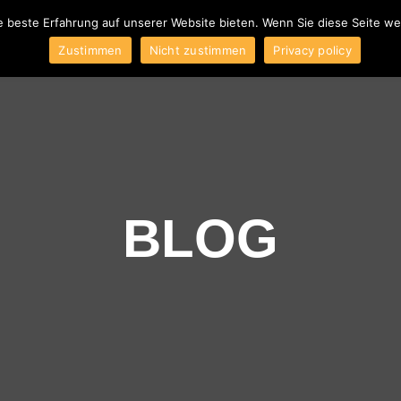
e beste Erfahrung auf unserer Website bieten. Wenn Sie diese Seite w
ber uns
Blog
Produkte
Kontakt
AGB
Impressum
W
Zustimmen
Nicht zustimmen
Privacy policy
BLOG