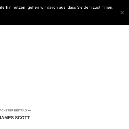
eiterhin nutzen, gehen wir davon aus, dass Sie dem zustimmen.
iderrufsbelehrung
Datenschutzerklärung
ÄCHSTER BEITRAG
JAMES SCOTT