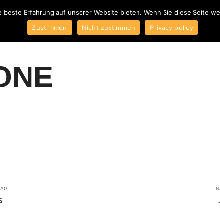
e beste Erfahrung auf unserer Website bieten. Wenn Sie diese Seite w
ber uns
Blog
Produkte
Kontakt
AGB
Impressum
W
Zustimmen
Nicht zustimmen
Privacy policy
ONE
RAG
N
S